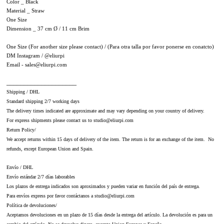
Color _ Black
Material _ Straw
One Size
Dimension _ 37 cm Ø / 11 cm Brim
One Size (For another size please contact) / (Para otra talla por favor ponerse en conatcto)
DM Instagram / @eliurpi
Email - sales@eliurpi.com
____________________
Shipping / DHL
Standard shipping 2/7 working days
The delivery times indicated are approximate and may vary depending on your country of delivery.
For express shipments please contact us to studio@eliurpi.com
Return Policy/
We accept returns within 15 days of delivery of the item. The return is for an exchange of the item. No
refunds, except European Union and Spain.
Envío / DHL
Envío estándar 2/7 días laborables
Los plazos de entrega indicados son aproximados y pueden variar en función del país de entrega.
Para envíos express por favor contáctanos a studio@eliurpi.com
Política de devoluciones/
Aceptamos devoluciones en un plazo de 15 días desde la entrega del artículo. La devolución es para un