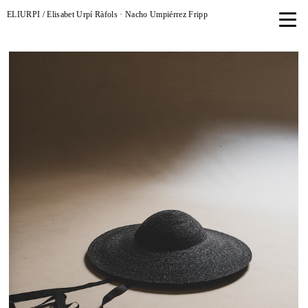
ELIURPI / Elisabet Urpí Ràfols · Nacho Umpiérrez Fripp