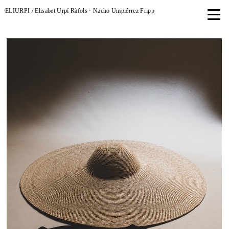
ELIURPI / Elisabet Urpí Ràfols · Nacho Umpiérrez Fripp