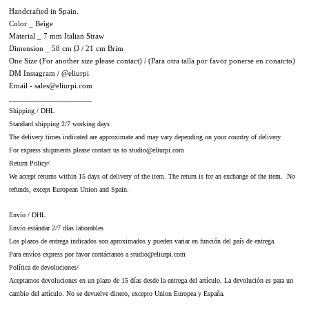
Handcrafted in Spain.
Color _ Beige
Material _ 7 mm Italian Straw
Dimension _ 58 cm Ø / 21 cm Brim
One Size (For another size please contact) / (Para otra talla por favor ponerse en conatcto)
DM Instagram / @eliurpi
Email - sales@eliurpi.com
____________________
Shipping / DHL
Standard shipping 2/7 working days
The delivery times indicated are approximate and may vary depending on your country of delivery.
For express shipments please contact us to studio@eliurpi.com
Return Policy/
We accept returns within 15 days of delivery of the item. The return is for an exchange of the item. No
refunds, except European Union and Spain.
Envío / DHL
Envío estándar 2/7 días laborables
Los plazos de entrega indicados son aproximados y pueden variar en función del país de entrega.
Para envíos express por favor contáctanos a studio@eliurpi.com
Política de devoluciones/
Aceptamos devoluciones en un plazo de 15 días desde la entrega del artículo. La devolución es para un
cambio del artículo. No se devuelve dinero, excepto Union Europea y España.